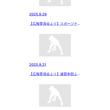
2025.9.29
【広報委員会より】スポーツナビ
にて「ゼット杯 第37回日本少
年野球東日本選抜大会」組み合わ
せ決定の記事が配信されました
2025.9.21
【広報委員会より】連盟本部より
用具についての案内です