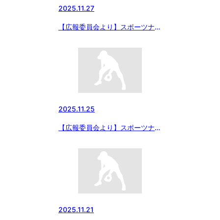
2025.11.27
【広報委員会より】スポーツナビ
にて、「マツダボール 第11回本
庄市長杯 東日本大会」が開幕！
社会貢献活動として献血に協力！
の記事をアップしました
2025.11.25
【広報委員会より】スポーツナビ
にて、11月23日・24日の試合結
果「マツダボール 第11回本庄市
長杯 東日本大会」の記事をアッ
プしました
2025.11.21