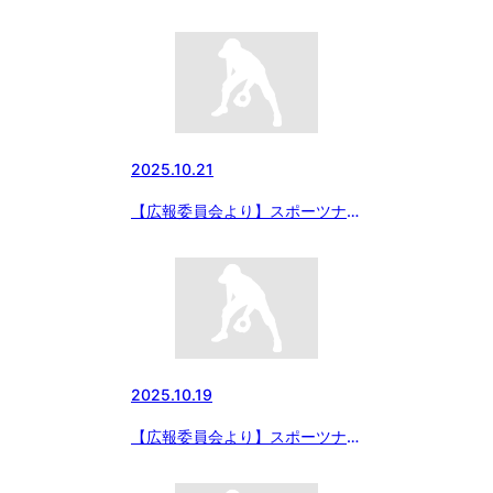
にて「メニコン・中日スポーツ杯
第20回日本少年野球中日本秋季
大会」の記事が配信されました
2025.10.21
【広報委員会より】スポーツナビ
にて「ゼット杯 第37回日本少
年野球東日本選抜大会」の記事が
配信されました
2025.10.19
【広報委員会より】スポーツナビ
にてライブ配信中！「ゼット杯
第37回日本少年野球東日本選抜