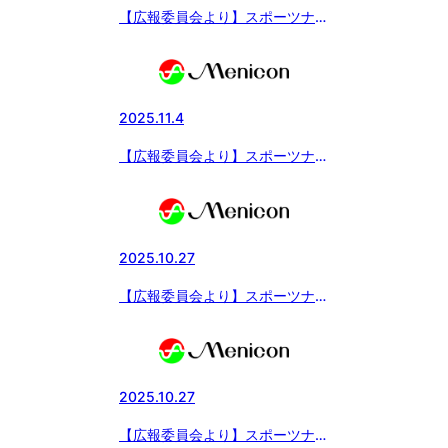
【広報委員会より】スポーツナビ
にて「マツダボール 第11回本庄
市長杯 東日本大会」の記事をア
ップしました
2025.11.4
【広報委員会より】スポーツナビ
にて決勝進出チームが決定！「メ
ニコン・中日スポーツ杯 第20回
日本少年野球中日本秋季大会」中
学部の記事が配信されました
2025.10.27
【広報委員会より】スポーツナビ
にて中学部ベスト8決定！「メニ
コン・中日スポーツ杯 第20回日
本少年野球中日本秋季大会」の記
事が配信されました
2025.10.27
【広報委員会より】スポーツナビ