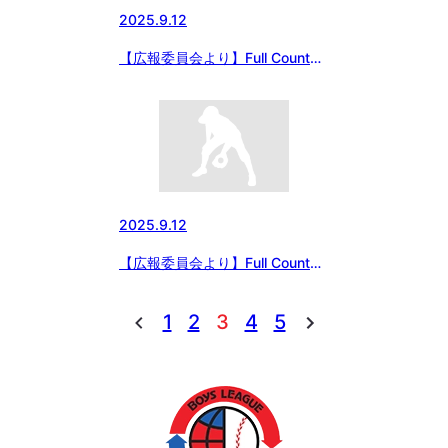
2025.9.12
【広報委員会より】Full Countに
て「スマホ時代に“子どもの目”を
どう守る？ 今すぐ実践できる近
視予防と30分ルール効果」を配
信
2025.9.12
【広報委員会より】Full Countに
て「子どもが野球で伸び悩む意外
な原因 “スポーツビジョン”が競
1
2
3
4
5
技力向上に与える影響」を配信