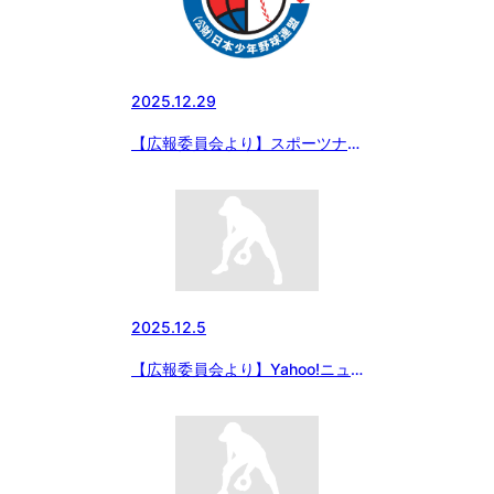
2025.12.29
【広報委員会より】スポーツナビ
にて“総の王者”京葉ボーイズが
堂々の優勝！「日本商店旗 スタ
ーゼンカップ第56回日本少年野
球春季全国大会 千葉県支部大
会」の記事がアップされました
2025.12.5
【広報委員会より】Yahoo!ニュ
ース、Full-Countにて、「マツダ
ボール 第11回本庄市長杯 東日
本大会」の記事がアップされまし
た