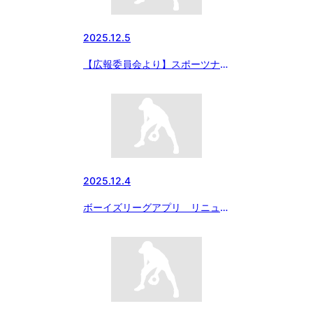
2025.12.5
【広報委員会より】スポーツナビ
にて、東大和狭山が初優勝！30
日の試合結果「マツダボール 第
11回本庄市長杯 東日本大会」の
記事がアップされました
2025.12.4
ボーイズリーグアプリ リニュー
アルのお知らせ