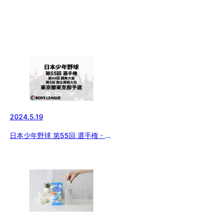
2024.5.19
日本少年野球 第55回 選手権・第
49回 関東大会・第3回 東北選抜
大会 東京都東支部予選 組み合
わせ