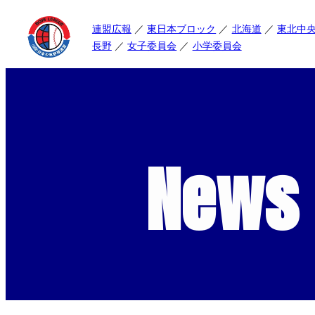
連盟広報
東日本ブロック
北海道
東北中
長野
女子委員会
小学委員会
News