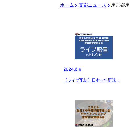
東京都東
ホーム
支部ニュース
2024.6.6
【ライブ配信】日本少年野球 第
55回 選手権・第49回 関東大
会・第3回 東北選抜大会 東京都
東支部予選 二日目