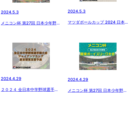
2024.5.3
2024.5.3
マツダボールカップ 2024 日本
メニコン杯 第27回 日本少年野球
少年野球東京都東支部中学2年生
関東ボーイズリーグ大会 準々決
大会 一回戦の結果
勝の結果
2024.4.29
2024.4.29
２０２４ 全日本中学野球選手権
メニコン杯 第27回 日本少年野球
大会 ジャイアンツカップ 東京
関東ボーイズリーグ大会 前期日
都東支部予選の組み合わせ
程最終日の結果