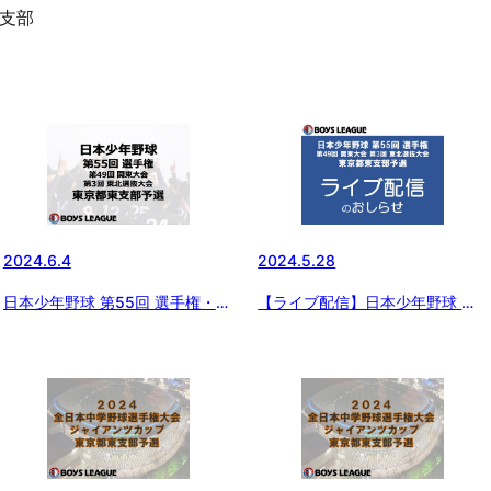
支部
2024.6.4
2024.5.28
日本少年野球 第55回 選手権・第
【ライブ配信】日本少年野球 第
49回 関東大会・第3回 東北選抜
55回 選手権・第49回 関東大
大会 東京都東支部予選 初日の結
会・第3回 東北選抜大会 東京都
果
東支部予選 一回戦