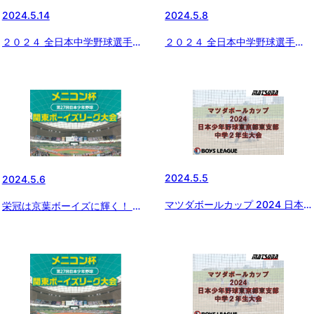
2024.5.14
2024.5.8
２０２４ 全日本中学野球選手権
２０２４ 全日本中学野球選手権
大会 ジャイアンツカップ 東京都
大会 ジャイアンツカップ 東京
東支部予選 初日の結果
都東支部予選 初日の組み合わせ
2024.5.5
2024.5.6
マツダボールカップ 2024 日本
栄冠は京葉ボーイズに輝く！ メ
少年野球東京都東支部中学2年生
ニコン杯 第27回関東ボーイズ
大会 準決勝
リーグ最終日の試合結果