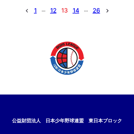
…
…
1
12
13
14
26
公益財団法人
日本少年野球連盟 東日本ブロック