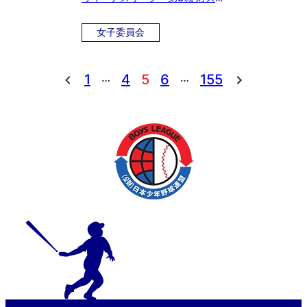
ガマリンガールズ
女子委員会
…
…
1
4
5
6
155