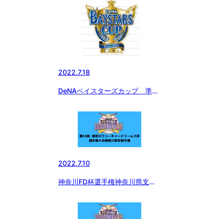
2022.7.18
DeNAベイスターズカップ 準決
勝
2022.7.10
神奈川FD杯選手権神奈川県支部
予選 閉会式