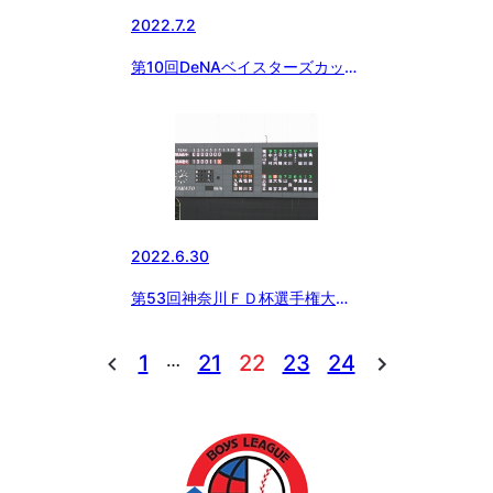
2022.7.2
第10回DeNAベイスターズカップ
始まる❗️
2022.6.30
第53回神奈川ＦＤ杯選手権大会
神奈川県支部予選大会
…
1
21
22
23
24