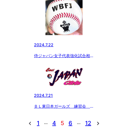
2024.7.22
侍ジャパン女子代表強化試合相手
に湘南ボーイズ
2024.7.21
ＢＬ東日本ガールズ 練習会 午
後
…
…
1
4
5
6
12