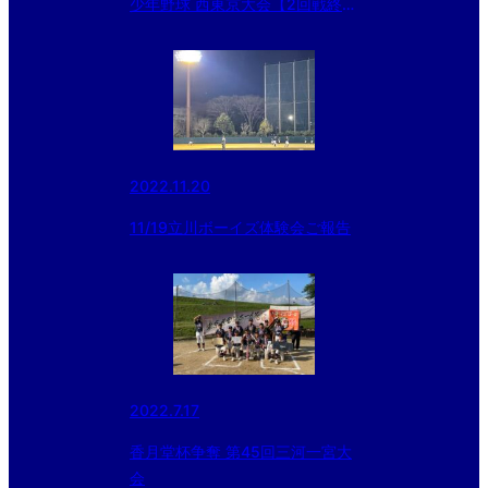
少年野球 西東京大会【2回戦終
了】
2022.11.20
11/19立川ボーイズ体験会ご報告
2022.7.17
香月堂杯争奪 第45回三河一宮大
会