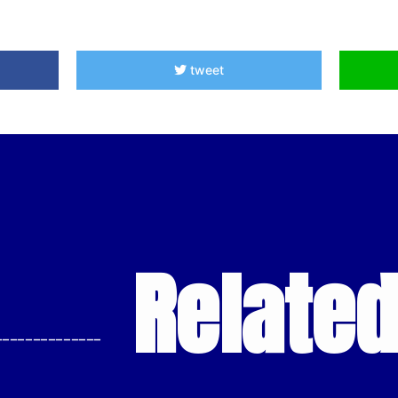
tweet
Relate
--------------