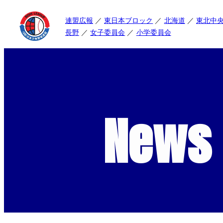
連盟広報
東日本ブロック
北海道
東北中
長野
女子委員会
小学委員会
News