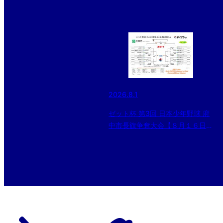
2026.8.1
ゼット杯 第3回 日本少年野球 府
中市長旗争奪大会【８月１６日開
催】