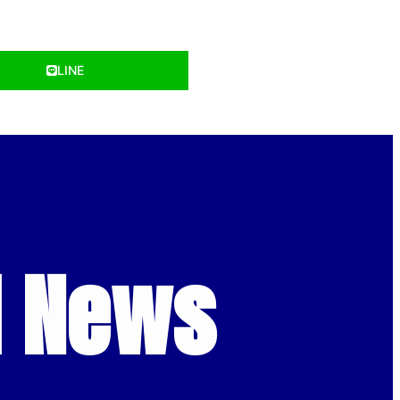
LINE
d News