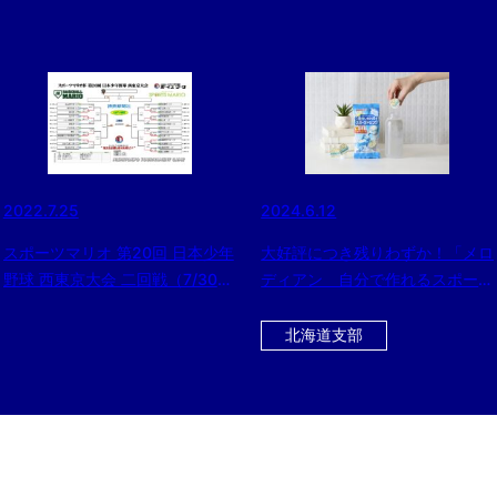
2022.7.25
2024.6.12
スポーツマリオ 第20回 日本少年
大好評につき残りわずか！「メロ
野球 西東京大会 二回戦（7/30）
ディアン 自分で作れるスポーツ
会場変更のお知らせ
ドリンク」をお得にゲットするチ
ャンス！！今だけ黒酢ドリンクの
北海道支部
おまけ付き！！！