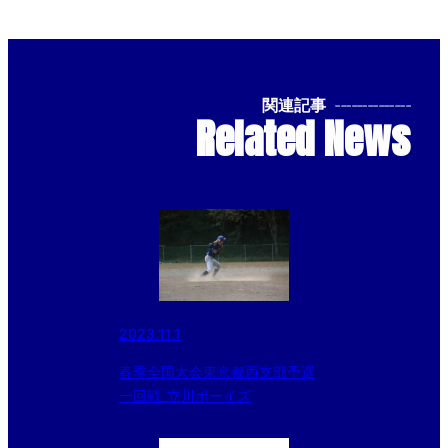
関連記事
--------------
Related News
2023.11.1
春季全国大会東京都西支部予選
一回戦_立川ボーイズ