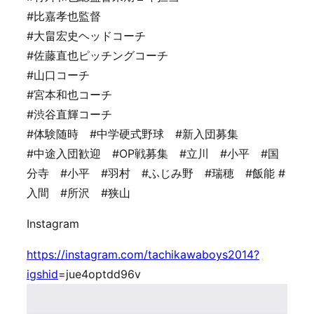
#比嘉孝也監督
#大畠宏史ヘッドコーチ
#佐藤直也ピッチングコーチ
#山口コーチ
#宮本和也コーチ
#渋谷直輝コーチ
#体験随時 #中学硬式野球 #新入団募集
#中途入団歓迎 #OP戦募集 #立川 #小平 #国
分寺 #小平 #羽村 #ふじみ野 #瑞穂 #飯能 #
入間 #所沢 #狭山
Instagram
https://instagram.com/tachikawaboys2014?
igshid
=jue4optdd96v