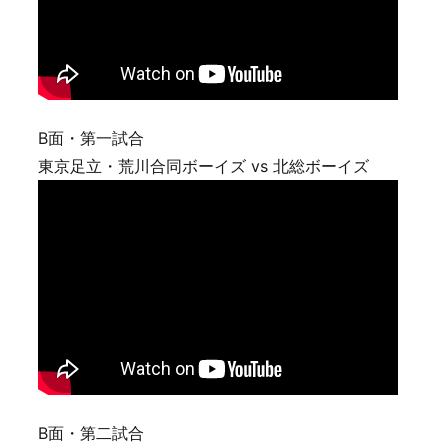
B面・第一試合
東京足立・荒川合同ボーイズ vs 北総ボーイズ
B面・第二試合