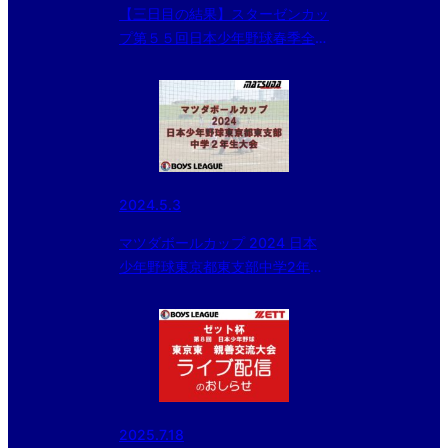
【三日目の結果】スターゼンカッ
プ第５５回日本少年野球春季全国
大会東京都東支部予選・第２０回
大田区長杯
2024.5.3
マツダボールカップ 2024 日本
少年野球東京都東支部中学2年生
大会 一回戦の結果
2025.7.18