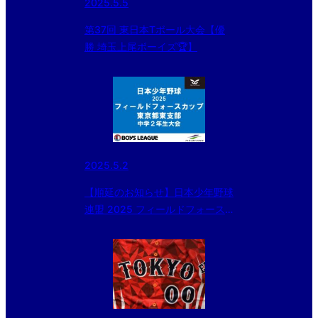
2025.5.5
第37回 東日本Tボール大会【優
勝 埼玉上尾ボーイズ🏆】
2025.5.2
【順延のお知らせ】日本少年野球
連盟 2025 フィールドフォース
カップ 中学2年生大会