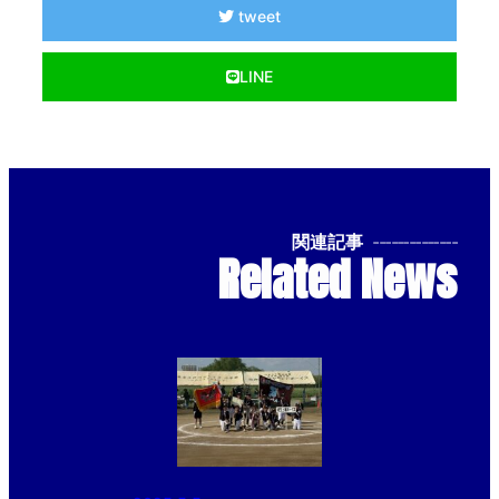
tweet
LINE
関連記事
--------------
Related News