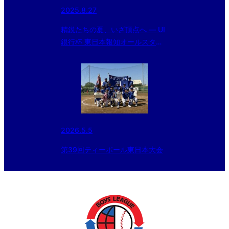
2025.8.27
精鋭たちの夏、いざ頂点へ ― UI
銀行杯 東日本報知オールスター
戦 開幕
2026.5.5
第39回ティーボール東日本大会