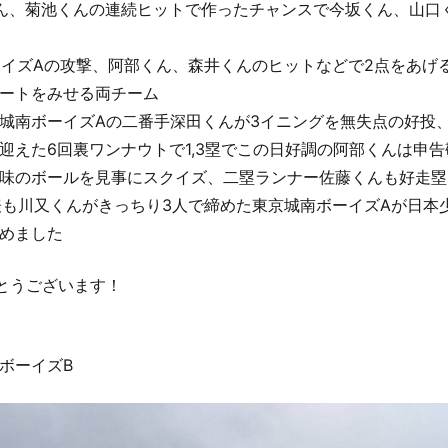
ん、菊池くんの連続ヒットで作ったチャンスで今坂くん、山口
ボーイズAの攻撃、阿部くん、森井くんのヒットなどで2点をあげ
ートをみせる両チーム
城南ボーイズAの二番手深田くんが3イニングを無失点の好投
迎えた6回裏ワンナウトで1,3塁でこの日好調の阿部くんは申
味のボールを見事にスクイズ、二塁ランナー佐藤くんも好走塁
川又くんがきっちり3人で締めた東京城南ボーイズAが日本少年野球 2
めました
とうございます！
南ボーイズB