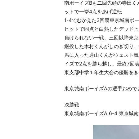
南ボーイズBも二回先頭の寺田く
ットで一挙4点をあげ逆転
1-4でむかえた3回裏東京城南
ヒットで同点と白熱したデッドヒ
負けられない一戦、三回以降東京
継投した木村くんがしのぎ切り、
席に入った通山くんがウェスト気
イズで2点を勝ち越し、最終7回表も
東支部中学１年生大会の優勝をき
東京城南ボーイズAの選手おめで
決勝戦
東京城南ボーイズA 6-4 東京城