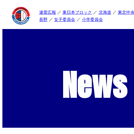
連盟広報
東日本ブロック
北海道
東北中
長野
女子委員会
小学委員会
News