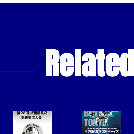
Relate
--------------