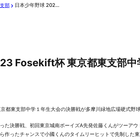
日本少年野球 2023 Fosekift杯 東京都東支部中学１年生大会 決勝戦の結果
支部
23 Fosekift杯 東京都東
ift杯 東京都東支部中学１年生大会の決勝戦が多摩川緑地広場硬式
った決勝戦、初回東京城南ボーイズA先発佐藤くんがツーアウト
ら作ったチャンスで小國くんのタイムリーヒットで先制した東