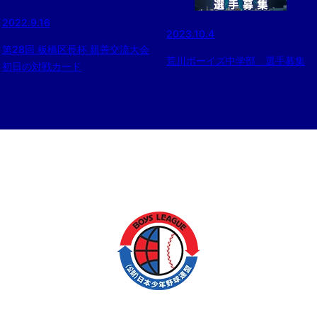
2022.9.16
2023.10.4
第28回 板橋区長杯 親善交流大会
荒川ボーイズ中学部 選手募集
初日の対戦カード