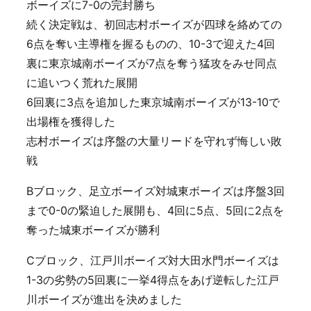
ボーイズに7-0の完封勝ち
続く決定戦は、初回志村ボーイズが四球を絡めての
6点を奪い主導権を握るものの、10-3で迎えた4回
裏に東京城南ボーイズが7点を奪う猛攻をみせ同点
に追いつく荒れた展開
6回裏に3点を追加した東京城南ボーイズが13-10で
出場権を獲得した
志村ボーイズは序盤の大量リードを守れず悔しい敗
戦
Bブロック、足立ボーイズ対城東ボーイズは序盤3回
まで0-0の緊迫した展開も、4回に5点、5回に2点を
奪った城東ボーイズが勝利
Cブロック、江戸川ボーイズ対大田水門ボーイズは
1-3の劣勢の5回裏に一挙4得点をあげ逆転した江戸
川ボーイズが進出を決めました