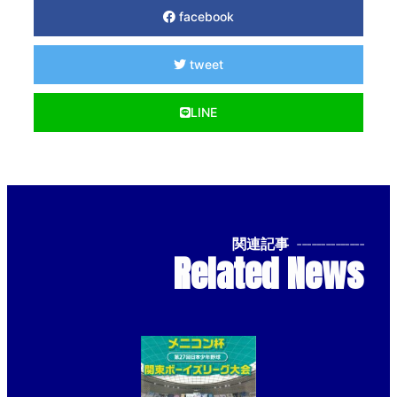
facebook
tweet
LINE
関連記事
--------------
Related News