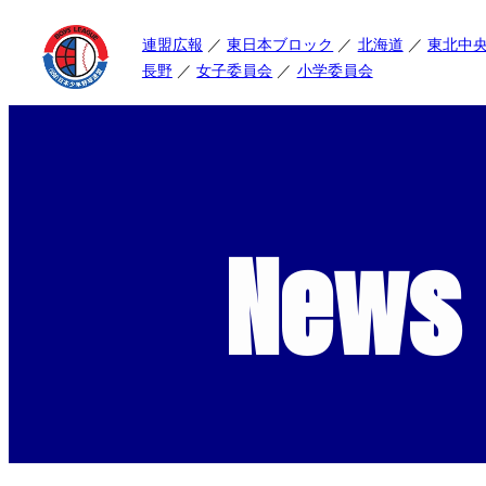
連盟広報
東日本ブロック
北海道
東北中
長野
女子委員会
小学委員会
News