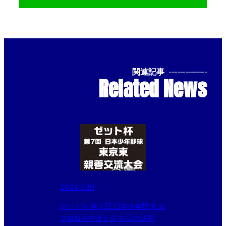
関連記事
--------------
Related News
2024.7.20
ゼット杯 第７回 日本少年野球 東
京東親善交流大会 初日の結果