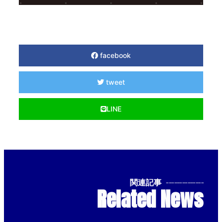
facebook
tweet
LINE
関連記事
--------------
Related News