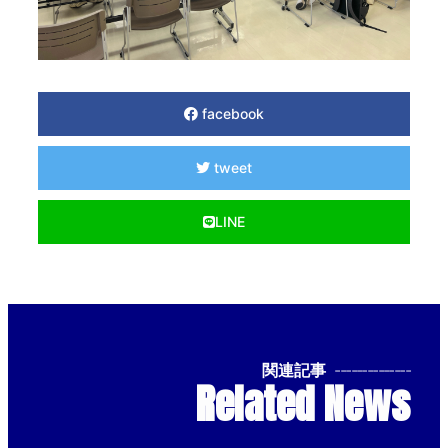
facebook
tweet
LINE
関連記事
--------------
Related News