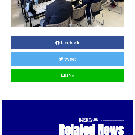
facebook
tweet
LINE
関連記事
--------------
Related News