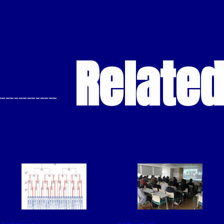
Relate
--------------