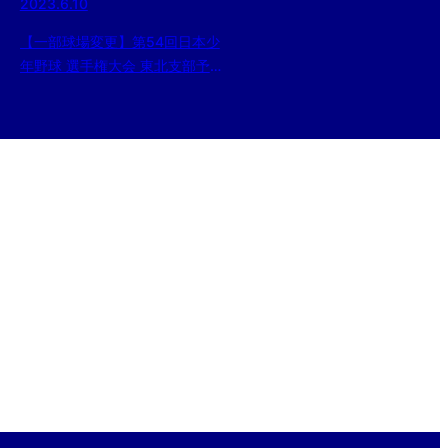
2023.6.10
【一部球場変更】第54回日本少
年野球 選手権大会 東北支部予選
2回戦