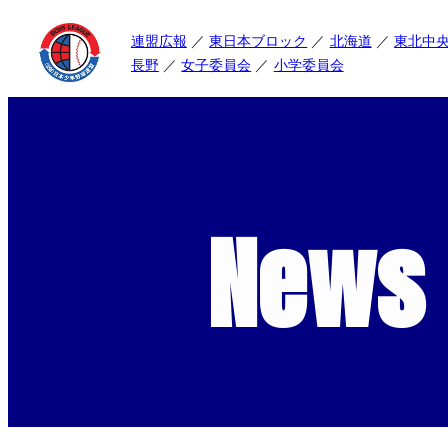
連盟広報
東日本ブロック
北海道
東北中
長野
女子委員会
小学委員会
News