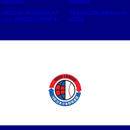
2023.10.24
2024.12.15
【東北支部】第17回東武杯 スタ
【東北中央支部】指導者ライセン
ーゼン 第54回日本少年野球 春季
ス講習会
全国大会 東北支部予選〈途中経
過〉