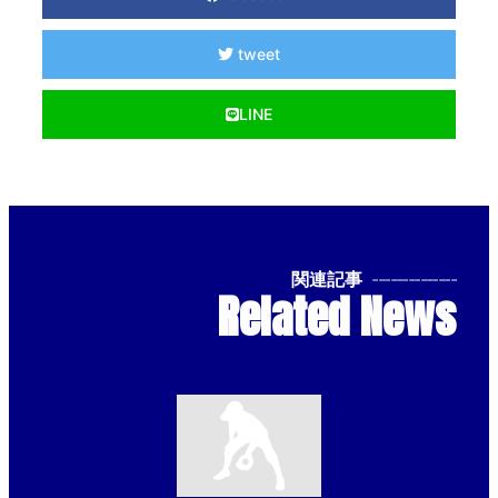
tweet
LINE
関連記事
--------------
Related News