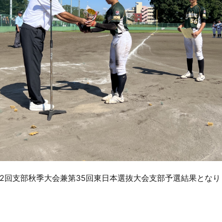
た、第22回支部秋季大会兼第35回東日本選抜大会支部予選結果とな