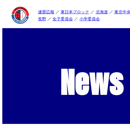
連盟広報
東日本ブロック
北海道
東北中
長野
女子委員会
小学委員会
News