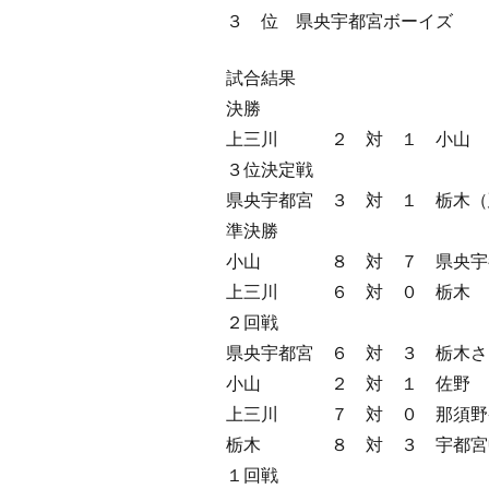
３ 位 県央宇都宮ボーイズ
試合結果
決勝
上三川 ２ 対 １ 小山
３位決定戦
県央宇都宮 ３ 対 １ 栃木（
準決勝
小山 ８ 対 ７ 県央宇
上三川 ６ 対 ０ 栃木
２回戦
県央宇都宮 ６ 対 ３ 栃木さ
小山 ２ 対 １ 佐野
上三川 ７ 対 ０ 那須野ケ
栃木 ８ 対 ３ 宇都宮
１回戦