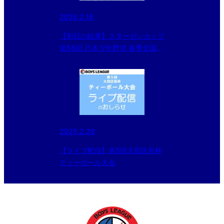
2026.2.16
【初日の結果】スターゼンカップ
第56回 日本少年野球 春季全国大
会 小学生の部 東日本ブロック予
選
2025.2.28
【ライブ配信】第5回大田区長杯
ティーボール大会