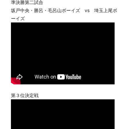
準決勝第二試合
坂戸中央・勝呂・毛呂山ボーイズ vs 埼玉上尾ボ
ーイズ
第３位決定戦