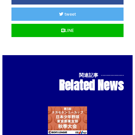
tweet
LINE
関連記事
--------------
Related News