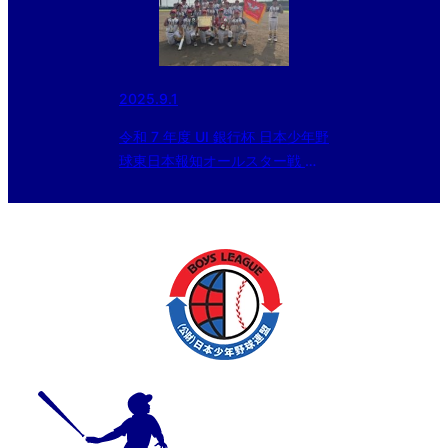
2025.9.1
令和 7 年度 UI 銀行杯 日本少年野
球東日本報知オールスター戦 小
学生の部 埼玉東選抜が優勝🏆