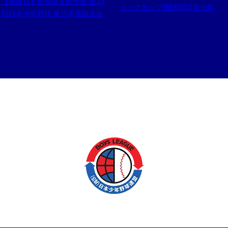
【最終日】群馬県支部予選 第37
ェックカップ第56回日本少年野
回日本少年野球 東日本選抜大会
球選手権大会 東日本ブロック小
学部予選