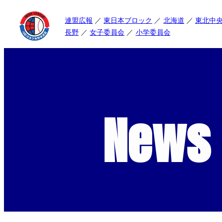
連盟広報
東日本ブロック
北海道
東北中
長野
女子委員会
小学委員会
News