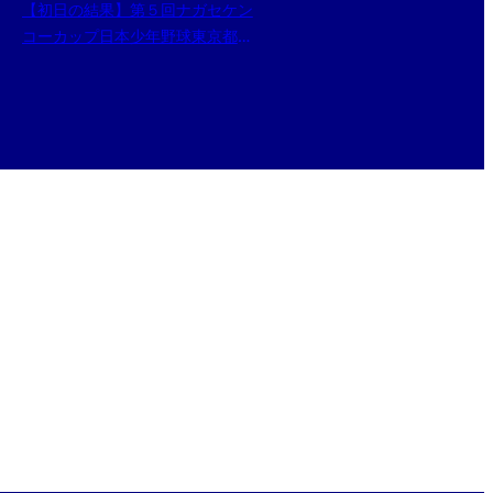
【初日の結果】第５回ナガセケン
コーカップ日本少年野球東京都東
支部秋季大会