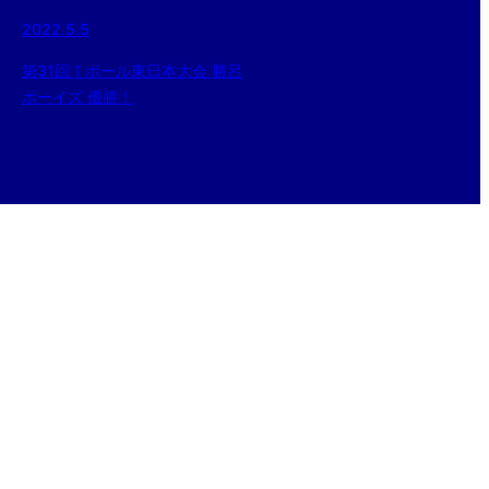
2022.5.5
第31回Ｔボール東日本大会 勝呂
ボーイズ 優勝！