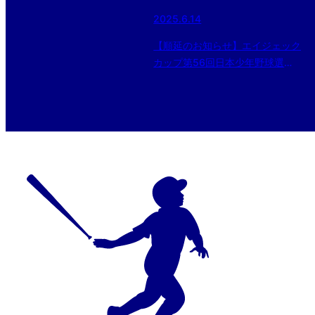
2025.6.14
【順延のお知らせ】エイジェック
カップ第56回日本少年野球選手
権大会 東日本ブロック小学部予
選 準決勝