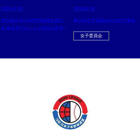
2024.2.25
2023.8.18
第54回日本少年野球春季全国大
東日本女子選抜vs九州女子選抜
会 東日本ブロック小学生の部 6
支部代表決定戦
女子委員会