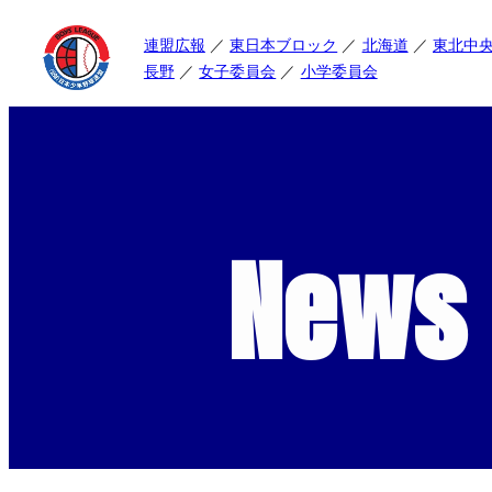
連盟広報
東日本ブロック
北海道
東北中
長野
女子委員会
小学委員会
News