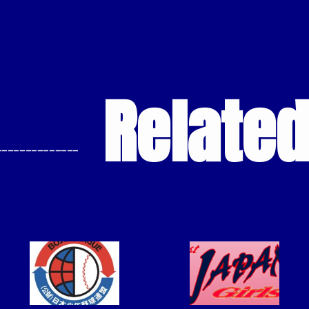
Relate
--------------