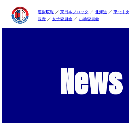
連盟広報
東日本ブロック
北海道
東北中
長野
女子委員会
小学委員会
News