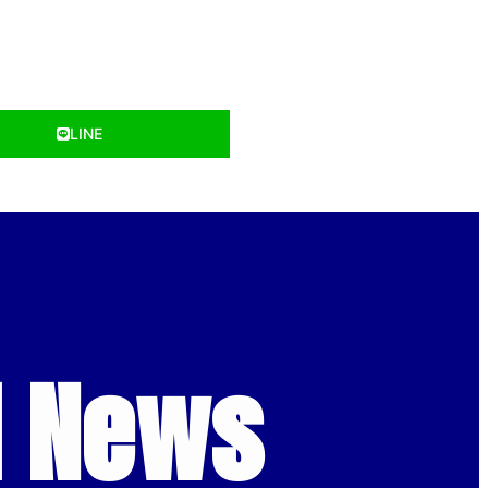
LINE
d News