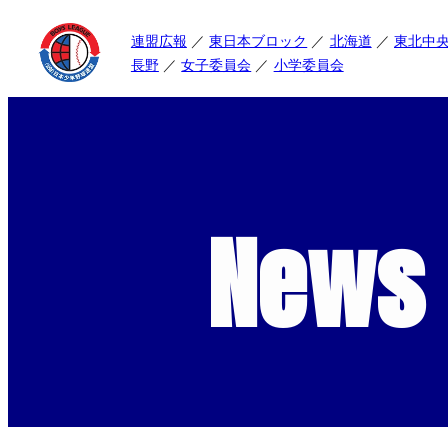
連盟広報
東日本ブロック
北海道
東北中
長野
女子委員会
小学委員会
News