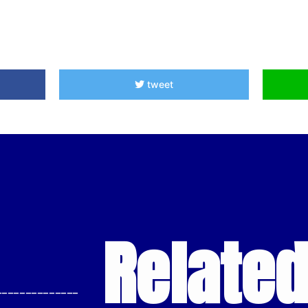
tweet
Relate
--------------