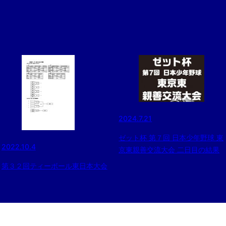
2024.7.21
ゼット杯 第７回 日本少年野球 東
2022.10.4
京東親善交流大会 二日目の結果
第３２回ティーボール東日本大会