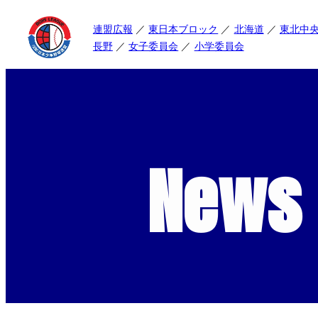
連盟広報
東日本ブロック
北海道
東北中
長野
女子委員会
小学委員会
News