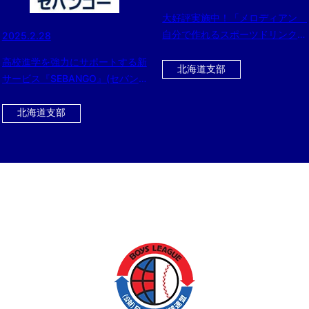
大好評実施中！「メロディアン
自分で作れるスポーツドリンク」
2025.2.28
をお得にゲットできるチャン
高校進学を強力にサポートする新
ス！！ 今ならさらに黒酢ドリン
北海道支部
サービス『SEBANGO』(セバン
クのおまけ付き！！！
ゴー）に日本体育大学柏高等学校
野球部が新たに参加!!
北海道支部