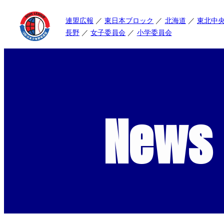
連盟広報
東日本ブロック
北海道
東北中
長野
女子委員会
小学委員会
News