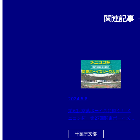
関連記事
2024.5.6
栄冠は京葉ボーイズに輝く！ メ
ニコン杯 第27回関東ボーイズ
リーグ最終日の試合結果
千葉県支部