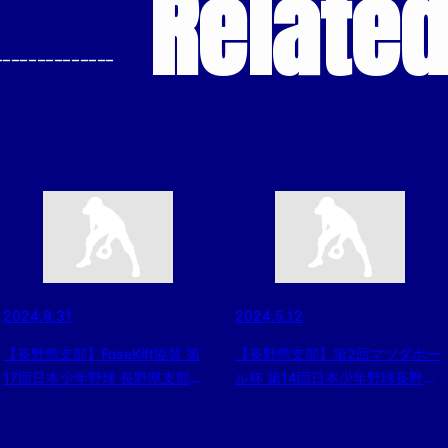
Relate
--------------
2024.8.31
2024.5.12
【長野県支部】FoseKift協賛 第
【長野県支部】第2回マツダボー
17回日本少年野球 長野県支部ジ
ル杯 第14回日本少年野球長野県
ュニア大会（東日本選抜大会予選
支部春季大会1回戦
等） 組合せ
（2024/5/12）