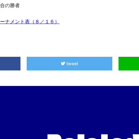
二試合の勝者
トーナメント表（８／１６）
tweet