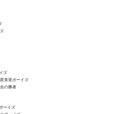
ズ
イズ
ーイズ
北杜星美里ボーイズ
二試合の勝者
南ボーイズ