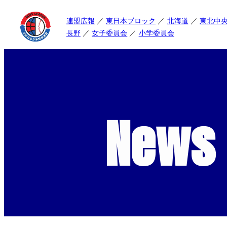
連盟広報
東日本ブロック
北海道
東北中
長野
女子委員会
小学委員会
News