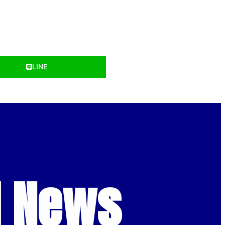
LINE
d News