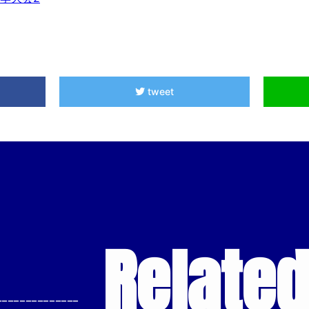
tweet
Relate
--------------