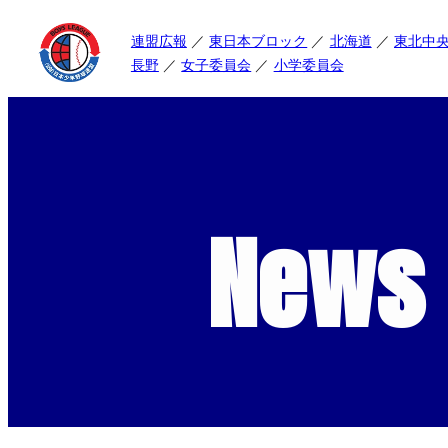
連盟広報
東日本ブロック
北海道
東北中
長野
女子委員会
小学委員会
News