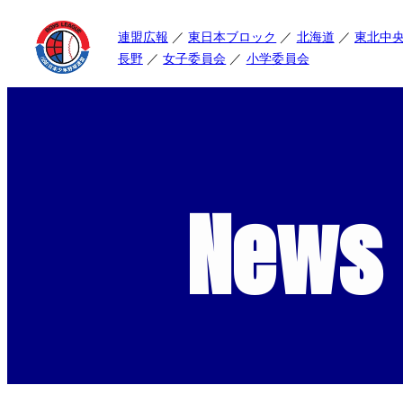
連盟広報
東日本ブロック
北海道
東北中
長野
女子委員会
小学委員会
News