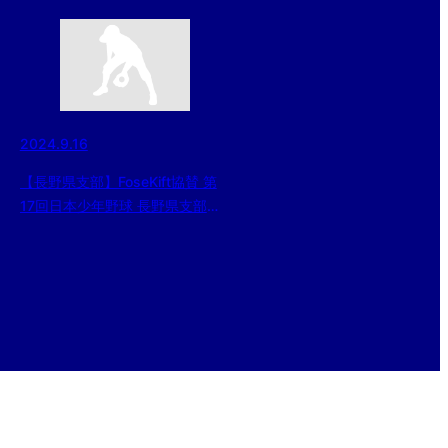
2024.9.16
【長野県支部】FoseKift協賛 第
17回日本少年野球 長野県支部ジ
ュニア大会（東日本選抜大会予選
等） 2024/9/16