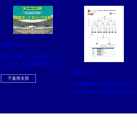
2024.5.6
栄冠は京葉ボーイズに輝く！ メ
ニコン杯 第27回関東ボーイズ
リーグ最終日の試合結果
2026.6.21
千葉県支部
【長野県支部】2026.6.21 エイ
ジェックカップ第57回日本少年
野球選手権大会等 長野県支部予
選 準決勝球場変更について