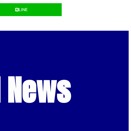
LINE
d News