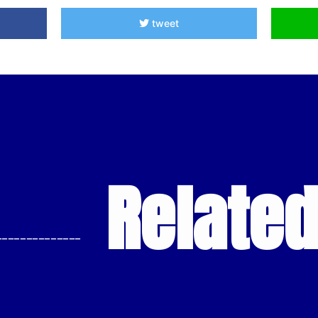
tweet
Relate
--------------