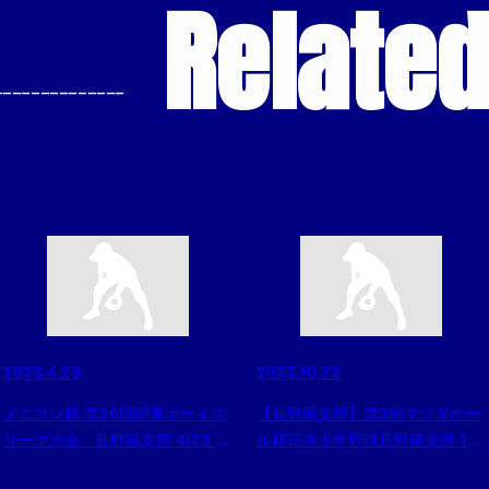
Relate
--------------
2023.4.23
2023.10.22
メニコン杯 第26回関東ボーイズ
【長野県支部】第3回マツダボー
リーグ大会 長野県支部 4/23 試
ル杯日本少年野球長野県支部 1年
合結果
生大会組合せ決定