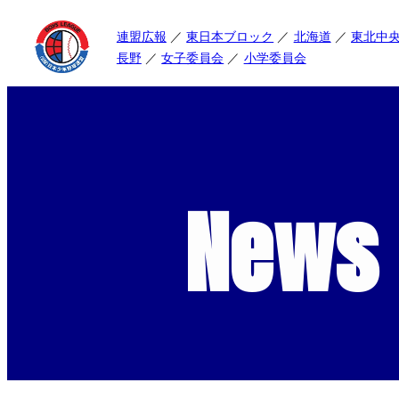
連盟広報
東日本ブロック
北海道
東北中
長野
女子委員会
小学委員会
News