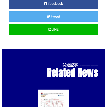
facebook
tweet
LINE
関連記事
--------------
Related News