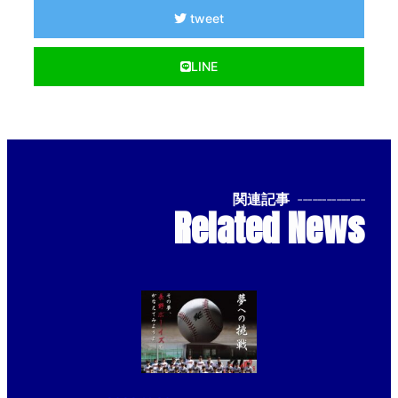
tweet
LINE
関連記事
--------------
Related News