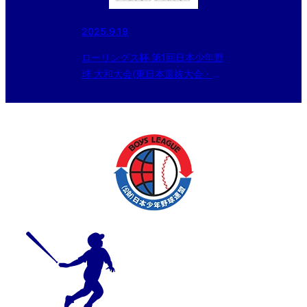
2025.9.19
ローリングス杯 第1回日本少年野
球 大和大会(東日本選抜大会・本
庄市長旗大会予選)