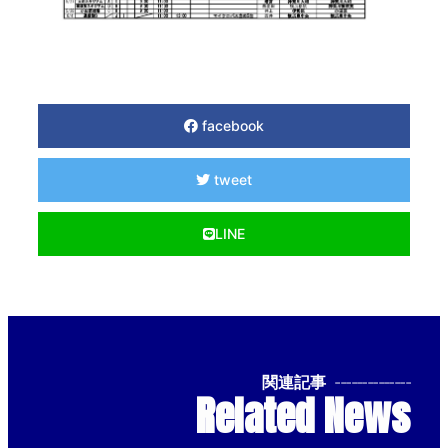
facebook
tweet
LINE
関連記事
--------------
Related News