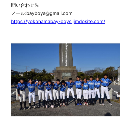
問い合わせ先
メール:bayboys@gmail.com
https://yokohamabay-boys.jimdosite.com/