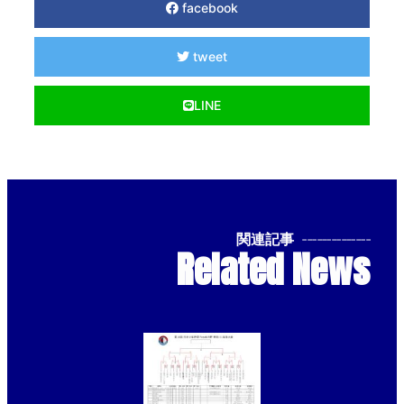
facebook
tweet
LINE
関連記事
--------------
Related News