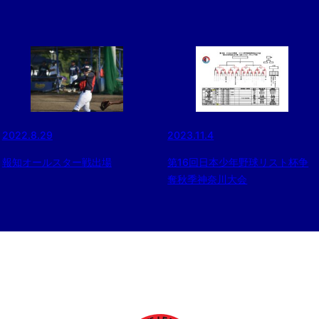
2022.8.29
2023.11.4
報知オールスター戦出場
第16回日本少年野球リスト杯争
奪秋季神奈川大会