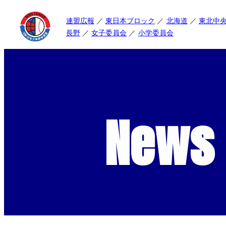
連盟広報
東日本ブロック
北海道
東北中
長野
女子委員会
小学委員会
News