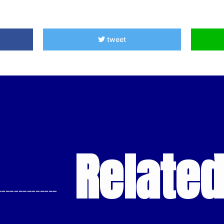
tweet
Relate
--------------