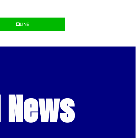
LINE
d News