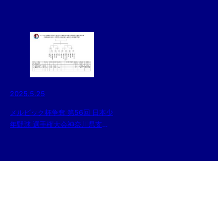
2025.5.25
メルビック杯争奪 第56回 日本少
年野球 選手権大会神奈川県支部
予選について