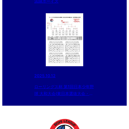
浜緑ボーイズ
2025.10.12
ローリングス杯 第1回日本少年野
球 大和大会(東日本選抜大会・本
庄市長旗大会予選)