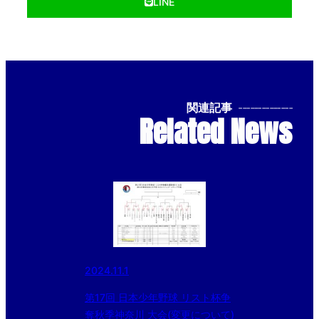
LINE
関連記事
--------------
Related News
2024.11.1
第17回 日本少年野球 リスト杯争
奪秋季神奈川 大会(変更について)