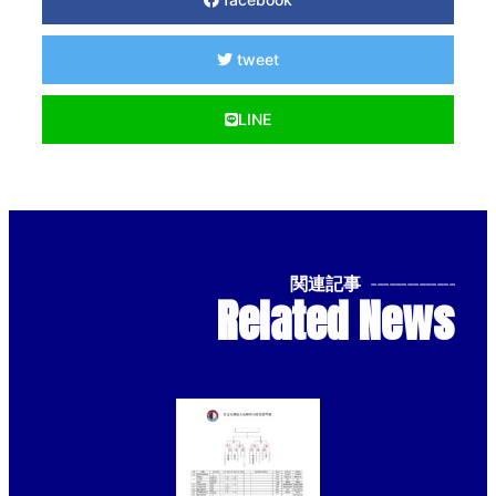
tweet
LINE
関連記事
--------------
Related News