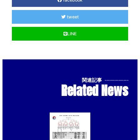
tweet
LINE
関連記事
--------------
Related News