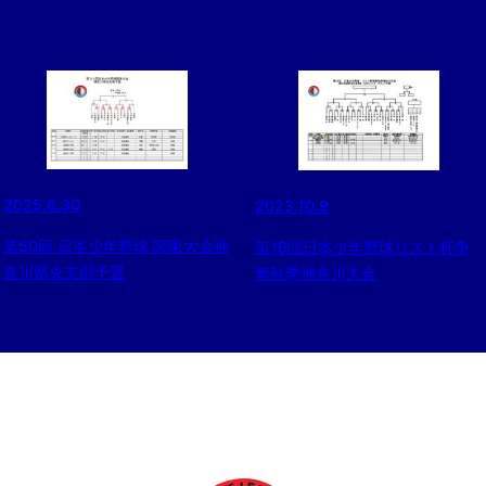
2025.6.30
2023.10.9
第50回 日本少年野球 関東大会神
第16回日本少年野球リスト杯争
奈川県央支部予選
奪秋季神奈川大会