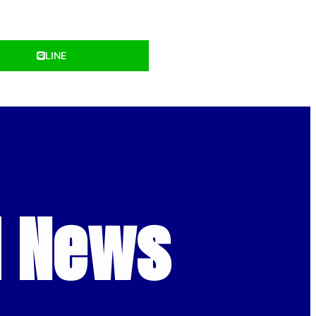
LINE
d News