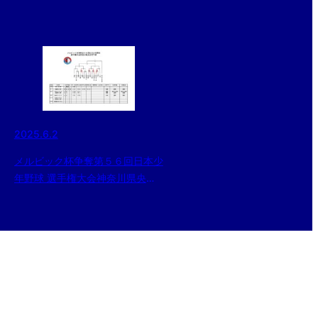
2025.6.2
メルビック杯争奪第５６回日本少
年野球 選手権大会神奈川県央支
部予選(6/2更新)