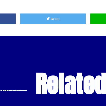
tweet
Relate
--------------