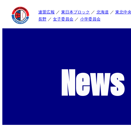
連盟広報
東日本ブロック
北海道
東北中
長野
女子委員会
小学委員会
News