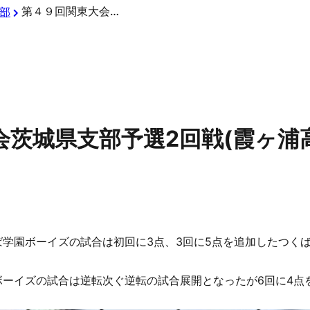
第４９回関東大会茨城県支部予選2回戦(霞ヶ浦高校第２グランド)
部
会茨城県支部予選2回戦(霞ヶ浦
ば学園ボーイズの試合は初回に3点、3回に5点を追加したつく
ボーイズの試合は逆転次ぐ逆転の試合展開となったが6回に4点