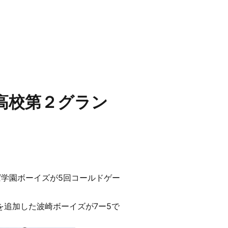
高校第２グラン
ば学園ボーイズが5回コールドゲー
を追加した波崎ボーイズが7ー5で