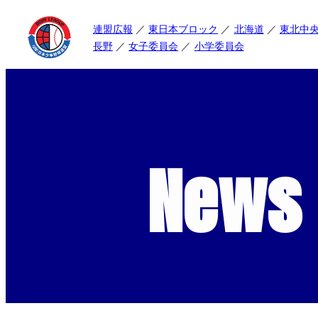
連盟広報
東日本ブロック
北海道
東北中
長野
女子委員会
小学委員会
News