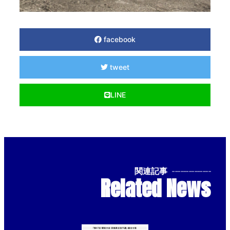
facebook
tweet
LINE
関連記事
--------------
Related News