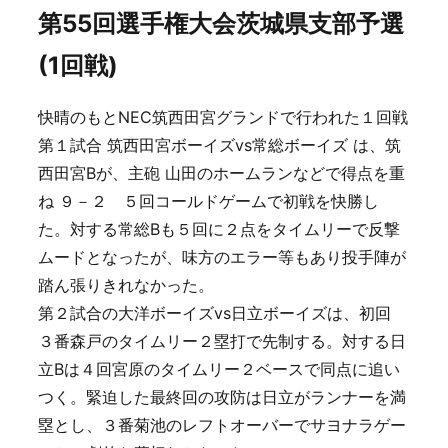
第55回選手権大会茨城県支部予選
(1回戦)
快晴のもとNEC筑西田宮グランドで行われた１回戦
第１試合 筑西田宮ボーイズvs常総ボーイズ は、筑
西田宮Bが、主砲 山田のホームランなどで得点を重
ね ９－２ ５回コールドゲームで初戦を快勝し
た。対する常総Bも５回に２点をタイムリーで反撃
ムードとなったが、味方のエラー等もあり投手陣が
踏ん張りきれなかった。
第２試合の大洋ボーイズvs日立ボーイズは、初回
３番森戸のタイムリー２塁打で先制する。対する日
立Bは４回宮原のタイムリー２ベースで同点に追い
つく。緊迫した最終回の攻防は日立がランナーを満
塁とし、３番菊池のレフトオーバーでサヨナラゲー