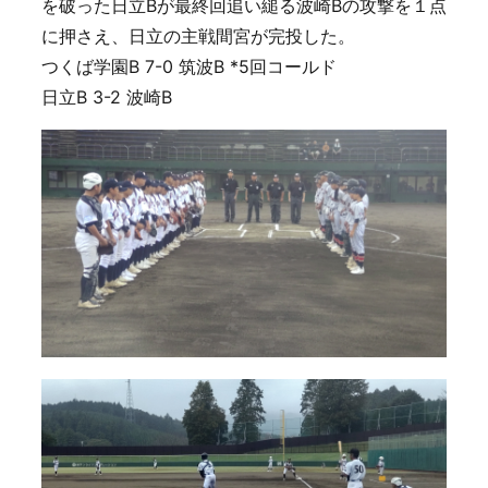
を破った日立Bが最終回追い縋る波崎Bの攻撃を１点
に押さえ、日立の主戦間宮が完投した。
つくば学園B 7-0 筑波B *5回コールド
日立B 3-2 波崎B