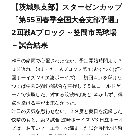
【茨城県支部】スターゼンカップ
「第55回春季全国大会支部予選」
2回戦Aブロック～笠間市民球場
～試合結果
昨日の豪雨で心配されたなか、予定開始時間より３
０分遅れて始まった、Aブロック第１試合 つくば学
園ボーイズ VS 筑波ボーイズは、初回４点を挙げた
つくば学園Bが終始試合を掌握して５回コールドゲ
ームで快勝した。対する筑波Bはあと1本が出ず、得
点を挙げる事が出来なかった。
昨日の天気を思わせない、２９度と夏日を記録した
快晴のもと、第２試合 波崎ボーイズ VS 日立ボーイ
ズは、お互いノーエラーの締まった試合展開の均衡