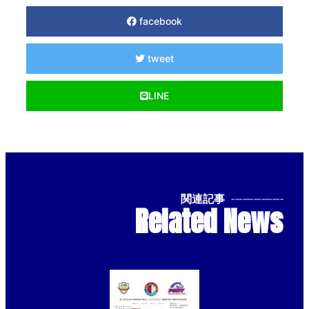
facebook
tweet
LINE
関連記事
--------------
Related News