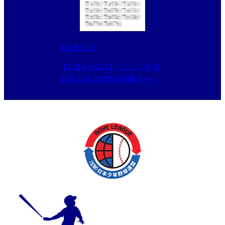
2026.3.22
【三連休の結果】メニコン杯 第
29回 日本少年野球 関東ボーイズ
リーグ大会 Ｂエリア試合結果