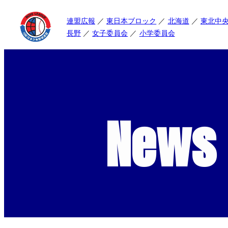
連盟広報
東日本ブロック
北海道
東北中
長野
女子委員会
小学委員会
News