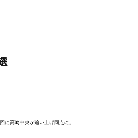
選
7回に高崎中央が追い上げ同点に。