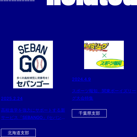
--------------
2024.4.9
スポーツ報知、関東ボーイズリー
グ大会特集
2025.2.24
高校進学を強力にサポートする新
千葉県支部
サービス『SEBANGO』(セバン
ゴー）に作新学院高 女子硬式野
球部、京都外大西高 女子硬式野
北海道支部