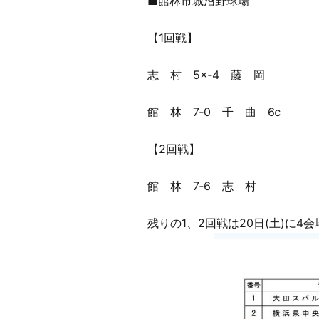
■館林市城沼野球場
【1回戦】
志 村 5×‐4 藤 岡
館 林 7‐0 千 曲 6ⅽ
【2回戦】
館 林 7‐6 志 村
残りの1、2回戦は20日(土)に4