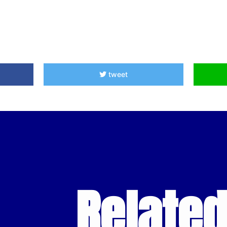
tweet
Relate