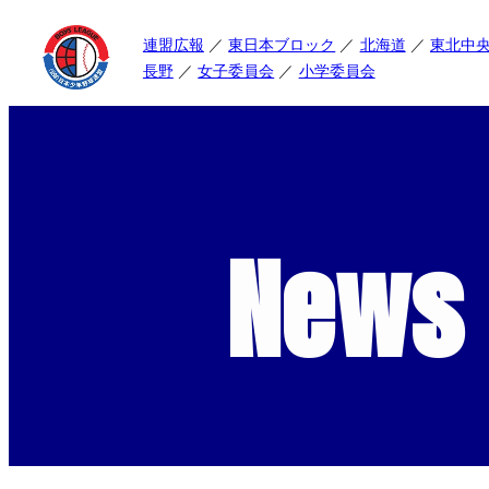
連盟広報
東日本ブロック
北海道
東北中
長野
女子委員会
小学委員会
News