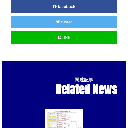
facebook
tweet
LINE
関連記事
--------------
Related News