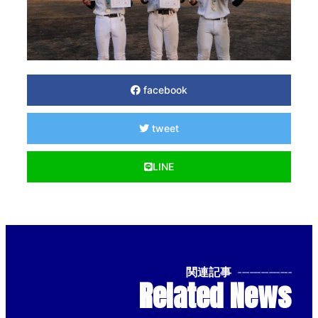
facebook
tweet
LINE
関連記事
--------------
Related News