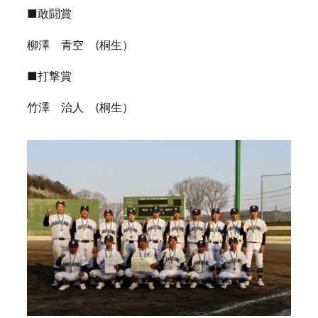
■敢闘賞
柳澤 青空 (桐生）
■打撃賞
竹澤 治人 (桐生）